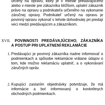
určený na opravu, ktorý je v mieste predávajúceho
alebo v mieste pre zákazníka bližšom, uplatní zákazník
právo na opravu u podnikateľa určeného na vykonanie
záručnej opravy. Podnikateľ určený na opravu je
povinný opravu vykonať v lehote dohodnutej pri predaji
veci medzi predávajúcim a zákazníkom.
POVINNOSTI
PRED
Á
VAJ
Ú
CEHO
, ZÁ
KAZN
ÍKA
A
POSTUP
PRI
UPLATNEN
Í
REKLAM
Á
CIE
Predávajúci je povinný zákazníka riadne informovať o
podmienkach a spôsobe reklamácie vrátane údajov o
tom, kde možno reklamáciu uplatniť, a o vykonávaní
záručných opráv.
Kupujúci zaslaním objednávky potvrdzuje, že má
informácie a bol informovaný o konkrétnych
obchodných podmienkach.