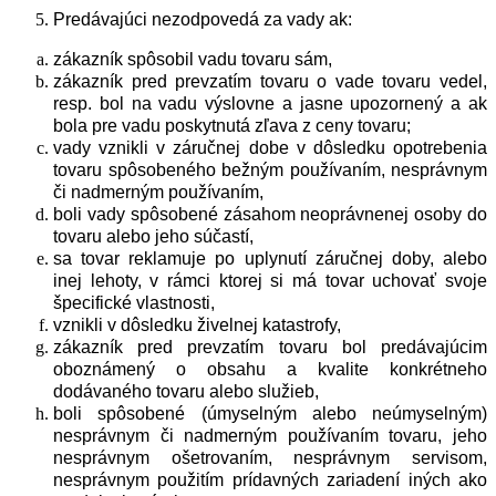
Predávajúci nezodpovedá za vady ak:
zákazník spôsobil vadu tovaru sám,
zákazník pred prevzatím tovaru o vade tovaru vedel,
resp. bol na vadu výslovne a jasne upozornený a ak
bola pre vadu poskytnutá zľava z ceny tovaru;
vady vznikli v záručnej dobe v dôsledku opotrebenia
tovaru spôsobeného bežným používaním, nesprávnym
či nadmerným používaním,
boli vady spôsobené zásahom neoprávnenej osoby do
tovaru alebo jeho súčastí,
sa tovar reklamuje po uplynutí záručnej doby, alebo
inej lehoty, v rámci ktorej si má tovar uchovať svoje
špecifické vlastnosti,
vznikli v dôsledku živelnej katastrofy,
zákazník pred prevzatím tovaru bol predávajúcim
oboznámený o obsahu a kvalite konkrétneho
dodávaného tovaru alebo služieb,
boli spôsobené (úmyselným alebo neúmyselným)
nesprávnym či nadmerným používaním tovaru, jeho
nesprávnym ošetrovaním, nesprávnym servisom,
nesprávnym použitím prídavných zariadení iných ako