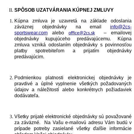
SPÔ
SOB
UZATV
Á
RANIA
KÚ
PNEJ
ZMLUVY
Kúpna zmluva je uzavretá na základe odoslania
záväznej objednávky na email
info@2cs-
sportswear.com
alebo
– emailovej
office@2cs.sk
objednávky kupujúceho predávajúcemu. Kúpna
zmluva vzniká odoslaním objednávky s povinnosťou
platby spotrebiteľom a prijatím objednávky
predávajúcim.
Podmienkou platnosti elektronickej objednávky je
pravdivé a úplné vyplnenie všetkých požadovaných
údajov a náležitostí alebo konkrétnych požiadaviek
dodávateľa.
Všetky prijaté elektronické objednávky sú považované
za záväzné. Na Vašu e-mailovú adresu Vám budú v
prípade potreby zasielané všetky ďalšie informácie