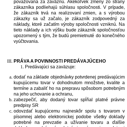
považovaná za záväznú. Akékoľvek zmeny zo strany
zákazníka podliehajú súhlasu spoločnosti. V prípade,
že zákazník trvá na realizovaní zmien, a s výrobou
zákazky sa už začalo, je zákazník zodpovedný za
náklady, ktoré začatím výroby spoločnosti vzniknú. Na
tieto náklady a ich výšku bude zákazník spoločnosťou
upozornený s tým, že budú premietnuté do konečného
vyúčtovania.
PRÁVA A
POVINNOSTI
PRED
Á
VAJ
Ú
CEHO
Predávajúci sa zaväzuje:
dodať na základe objednávky potvrdenej predávajúcim
kupujúcemu tovar v dohodnutom množstve, kvalite a
termíne a zabaliť ho na prepravu spôsobom potrebným
na jeho uchovanie a ochranu,
zabezpečiť, aby dodaný tovar spĺňal platné právne
predpisy SR
odovzdať kupujúcemu najneskôr spolu s tovarom v
písomnej alebo elektronickej podobe všetky doklady
potrebné na prevzatie a užívanie tovaru a ďalšie