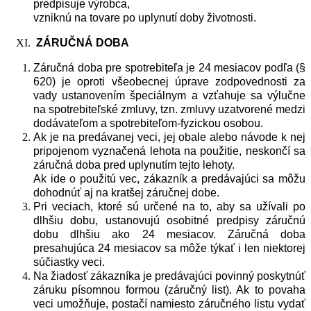
predpisuje výrobca,
vzniknú na tovare po uplynutí doby životnosti.
ZÁ
RUČN
Á
DOBA
Záručná doba pre spotrebiteľa je 24 mesiacov podľa (§
620) je oproti všeobecnej úprave zodpovednosti za
vady ustanovením špeciálnym a vzťahuje sa výlučne
na spotrebiteľské zmluvy, tzn. zmluvy uzatvorené medzi
dodávateľom a spotrebiteľom-fyzickou osobou.
Ak je na predávanej veci, jej obale alebo návode k nej
pripojenom vyznačená lehota na použitie, neskončí sa
záručná doba pred uplynutím tejto lehoty.
Ak ide o použitú vec, zákazník a predávajúci sa môžu
dohodnúť aj na kratšej záručnej dobe.
Pri veciach, ktoré sú určené na to, aby sa užívali po
dlhšiu dobu, ustanovujú osobitné predpisy záručnú
dobu dlhšiu ako 24 mesiacov. Záručná doba
presahujúca 24 mesiacov sa môže týkať i len niektorej
súčiastky veci.
Na žiadosť zákazníka je predávajúci povinný poskytnúť
záruku písomnou formou (záručný list). Ak to povaha
veci umožňuje, postačí namiesto záručného listu vydať