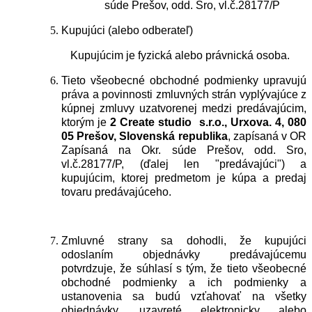
súde Prešov, odd. Sro, vl.č.28177/P
Kupujúci (alebo odberateľ)
Kupujúcim je fyzická alebo právnická osoba.
Tieto všeobecné obchodné podmienky upravujú
práva a povinnosti zmluvných strán vyplývajúce z
kúpnej zmluvy uzatvorenej medzi predávajúcim,
ktorým je
2 Create studio s.r.o., Urxova. 4, 080
05 Prešov, Slovenská republika
, zapísaná v OR
Zapísaná na Okr. súde Prešov, odd. Sro,
vl.č.28177/P
, (ďalej len "predávajúci") a
kupujúcim, ktorej predmetom je kúpa a predaj
tovaru predávajúceho.
Zmluvné strany sa dohodli, že kupujúci
odoslaním objednávky predávajúcemu
potvrdzuje, že súhlasí s tým, že tieto všeobecné
obchodné podmienky a ich podmienky a
ustanovenia sa budú vzťahovať na všetky
objednávky, uzavreté elektronicky alebo