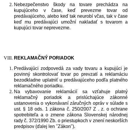
Nebezpečenstvo škody na tovare prechádza na
kupujúceho v čase, keď prevezme tovar od
predávajúceho, alebo keď tak neurobí včas, tak v čase
keď mu predávajúci umožní nakladať s tovarom a
kupujúci tovar neprevezme.
REKLAMAČN
Ý
PORIADOK
Predávajúci zodpovedá za vady tovaru a kupujúci je
povinný skontrolovať tovar po prevzatí a reklamáciu
bezodkladne uplatniť u predávajúceho podľa platného
reklamačného poriadku.
Na vybavovanie reklamácií sa vzťahuje platný
reklamačný poriadok a prislúchajúce zákonné
ustanovenia o vykonávaní záručných opráv v súlade s
ust. § 18 ods. 1 zákona č. 250/2007 Z . z. o ochrane
spotrebiteľa a o zmene zákona Slovenskej národnej
rady č. 372/1990 Zb. o priestupkoch v znení neskorších
predpisov (ďalej len "Zákon").