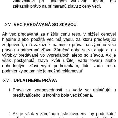
zákazníkovi pri funkčnom využívaní tovaru, má
zákazník právo na primeranú zľavu z ceny veci.
VEC
PRED
Á
VAN
Á SO
ZĽAVOU
Ak vec predávaná za nižšiu cenu resp. v nižšej cenovej
hladine alebo použitá vec má vadu, za ktorú predávajúci
zodpovedá, má zákazník namiesto práva na výmenu veci
právo na primeranú zľavu. Záručná doba sa vzťahuje aj na
výrobky predávané vo výpredajoch alebo so zľavou. Ak je
však poskytnutá zľava kvôli určitej vade tovaru alebo
dohodnutým zľavneným podmienkam, túto vadu resp.
podmienky potom nie je možné reklamovať.
UPLATNENIE
PRÁVA
Práva zo zodpovednosti za vady sa uplatňujú u
predávajúceho, u ktorého bola vec kúpená.
Ak je však v záručnom liste uvedený iný podnikateľ