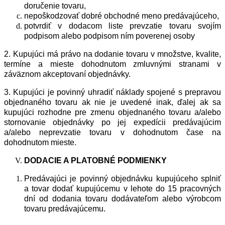
doručenie tovaru,
nepoškodzovať dobré obchodné meno predávajúceho,
potvrdiť v dodacom liste prevzatie tovaru svojím
podpisom alebo podpisom ním poverenej osoby
2. Kupujúci má právo na dodanie tovaru v množstve, kvalite,
termíne a mieste dohodnutom zmluvnými stranami v
záväznom akceptovaní objednávky.
3. Kupujúci je povinný uhradiť náklady spojené s prepravou
objednaného tovaru ak nie je uvedené inak, ďalej ak sa
kupujúci rozhodne pre zmenu objednaného tovaru a/alebo
stornovanie objednávky po jej expedícii predávajúcim
a/alebo neprevzatie tovaru v dohodnutom čase na
dohodnutom mieste.
DODACIE
A
PLATOBN
É
PODMIENKY
Predávajúci je povinný objednávku kupujúceho splniť
a tovar dodať kupujúcemu v lehote do 15 pracovných
dní od dodania tovaru dodávateľom alebo výrobcom
tovaru predávajúcemu.