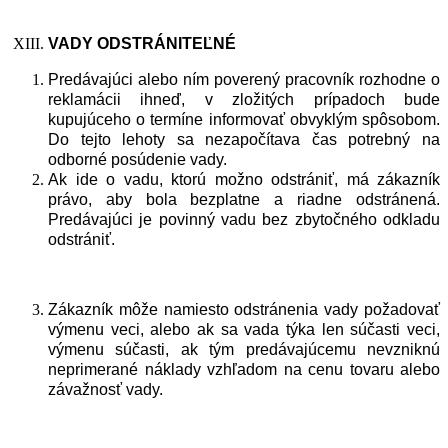
VADY
ODSTR
Á
NITEĽN
É
Predávajúci alebo ním poverený pracovník rozhodne o
reklamácii ihneď, v zložitých prípadoch bude
kupujúceho o termíne informovať obvyklým spôsobom.
Do tejto lehoty sa nezapočítava čas potrebný na
odborné posúdenie vady.
Ak ide o vadu, ktorú možno odstrániť, má zákazník
právo, aby bola bezplatne a riadne odstránená.
Predávajúci je povinný vadu bez zbytočného odkladu
odstrániť.
Zákazník môže namiesto odstránenia vady požadovať
výmenu veci, alebo ak sa vada týka len súčasti veci,
výmenu súčasti, ak tým predávajúcemu nevzniknú
neprimerané náklady vzhľadom na cenu tovaru alebo
závažnosť vady.