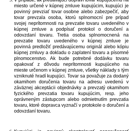
miesto určené v kúpnej zmluve kupujúcim, kupujúci je
povinný prevziať tovar osobne alebo zabezpečiť, aby
tovar prevzala osoba, ktorú splnomocní pre prípad
svojej neprítomnosti na prevzatie tovaru uvedeného v
kúpnej zmluve a podpísať protokol o doručení a
odovzdaní tovaru. Tretia osoba splnomocnená na
prevzatie tovaru uvedeného v kúpnej zmluve je
povinná predložiť predávajúcemu originál alebo kópiu
kúpnej zmluvy a dokladu o zaplatení tovaru a písomné
plnomocenstvo. Ak bude potrebné dodávku tovaru
opakovať z dôvodu neprítomnosti kupujúceho na
mieste určenom v kúpnej zmluve, všetky náklady s tým
vzniknuté hradí kupujúci. Tovar sa považuje za dodaný
okamihom doručenia tovaru na adresu uvedenú v
záväznej akceptácii objednávky a prevzatý okamihom
fyzického prevzatia tovaru kupujúcim, resp. jeho
oprávneným zástupcom alebo odmietnutím prevzatia
tovaru, ktoré dopravca vyznačí v protokole o doručení a
odovzdaní tovaru.