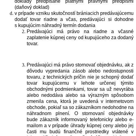
doklady predpísané platnými právnymi predpismi
(daňový doklad)
v prípade vzniku skutočností brániacich predávajúcemu
dodať tovar riadne a včas, predávajúci si dohodne
s kupujúcim náhradný termín dodania
Predávajúci má právo na riadne a včasné
zaplatenie kúpnej ceny od kupujúceho za dodaný
tovar.
Predávajúci má právo stornovať objednávku, ak z
dôvodu vypredania zásob alebo nedostupnosti
tovaru, z technických príčin nie je schopný dodať
tovar kupujúcemu v lehote určenej týmito
obchodnými podmienkami, tovar sa už nevyrába
alebo nedodáva alebo sa výrazným spôsobom
zmenila cena, ktorá je uvedená v internetovom
obchode, pokiaľ sa so zákazníkom nedohodne na
náhradnom plnení. O stornovaní objednávky
bude zákazník informovaný telefonicky alebo e-
mailom a v prípade úhrady kúpnej ceny alebo jej
časti mu budú finančné prostriedky vrátené v