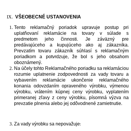
VŠ
EOBECN
É
USTANOVENIA
Tento reklamačný poriadok upravuje postup pri
uplatňovaní reklamácie na tovary v súlade s
predmetom jeho činnosti. Je záväzný pre
predávajúceho a kupujúceho ako aj zákazníka.
Prevzatím tovaru zákazník súhlasí s reklamačným
poriadkom a potvrdzuje, že bol s jeho obsahom
oboznámený.
Na účely tohto Reklamačného poriadku sa reklamáciou
rozumie uplatnenie zodpovednosti za vady tovaru a
vybavením reklamácie ukončenie reklamačného
konania odovzdaním opraveného výrobku, výmenou
výrobku, vrátením kúpnej ceny výrobku, vyplatením
primeranej zľavy z ceny výrobku, písomná výzva na
prevzatie plnenia alebo jej odôvodnené zamietnutie.
Za vady výrobku sa nepovažuje
: