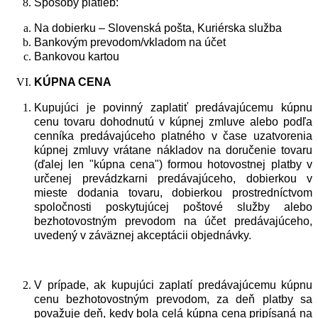
Spôsoby platieb:
Na dobierku – Slovenská pošta, Kuriérska služba
Bankovým prevodom/vkladom na účet
Bankovou kartou
KÚ
PNA
CENA
Kupujúci je povinný zaplatiť predávajúcemu kúpnu
cenu tovaru dohodnutú v kúpnej zmluve alebo podľa
cenníka predávajúceho platného v čase uzatvorenia
kúpnej zmluvy vrátane nákladov na doručenie tovaru
(ďalej len "kúpna cena") formou hotovostnej platby v
určenej prevádzkarni predávajúceho, dobierkou v
mieste dodania tovaru, dobierkou prostredníctvom
spoločnosti poskytujúcej poštové služby alebo
bezhotovostným prevodom na účet predávajúceho,
uvedený v záväznej akceptácii objednávky.
V prípade, ak kupujúci zaplatí predávajúcemu kúpnu
cenu bezhotovostným prevodom, za deň platby sa
považuje deň, kedy bola celá kúpna cena pripísaná na