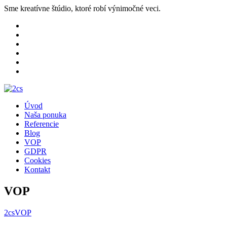
Sme kreatívne štúdio, ktoré robí výnimočné veci.
Úvod
Naša ponuka
Referencie
Blog
VOP
GDPR
Cookies
Kontakt
VOP
2cs
VOP