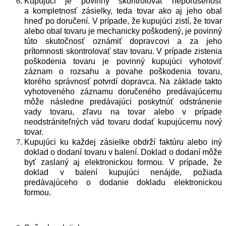
Kupujúci je povinný skontrolovať neporušenosť
a kompletnosť zásielky, teda tovar ako aj jeho obal
hneď po doručení. V prípade, že kupujúci zistí, že tovar
alebo obal tovaru je mechanicky poškodený, je povinný
túto skutočnosť oznámiť dopravcovi a za jeho
prítomnosti skontrolovať stav tovaru. V prípade zistenia
poškodenia tovaru je povinný kupujúci vyhotoviť
záznam o rozsahu a povahe poškodenia tovaru,
ktorého správnosť potvrdí dopravca. Na základe takto
vyhotoveného záznamu doručeného predávajúcemu
môže následne predávajúci poskytnúť odstránenie
vady tovaru, zľavu na tovar alebo v prípade
neodstrániteľných vád tovaru dodať kupujúcemu nový
tovar.
Kupujúci ku každej zásielke obdrží faktúru alebo iný
doklad o dodaní tovaru v balení. Doklad o dodaní môže
byť zaslaný aj elektronickou formou. V prípade, že
doklad v balení kupujúci nenájde, požiada
predávajúceho o dodanie dokladu elektronickou
formou.