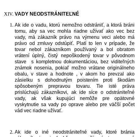
VADY
NEODSTR
Á
NITEĽN
É
Ak ide o vadu, ktorú nemožno odstrániť, a ktorá bráni
tomu, aby sa vec mohla riadne užívať ako vec bez
vady, má zákazník právo na výmenu veci alebo má
právo od zmluvy odstúpiť. Platí to len v prípade, že
tovar nebol zákazníkom používaný a bol obratom
vrátení úplný, čistý nepoškodený tovar v pôvodnom
stave s kompletnou dokumentáciou, bez viditeľných
známok nosenia, pokiaľ možno vrátane originálneho
obalu, v stave a hodnote , v akom ho prevzal ako
zásielku s dohodnutým poistením proti škodám
spôsobeným prepravou tovaru. Tie isté práva
prislúchajú zákazníkovi, ak ide síce o odstrániteľné
vady, ak však kupujúci nemôže pre opätovné
vyskytnutie sa vady po oprave alebo pre väčší počet
vád vec riadne užívať.
Ak ide o iné neodstrániteľné vady, ktoré bránia