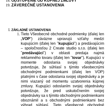
ODST
Ú
PENIE
OD KÚ
PNEJ
ZMLUVY
ZÁ
VEREČN
É
USTANOVENIA
ZÁ
KLADN
É
USTANOVENIA
Tieto Všeobecné obchodné podmienky (ďalej len
„
VOP
“) záväzne upravujú vzťahy medzi
kupujúcim (ďalej len "
kupujúci
") a predávajúcim
– spoločnosťou 2 Create studio s.r.o. (ďalej len
"
predávajúci
") v oblasti predaja najmä
reklamného tovaru (ďalej len "
tovar
"). Kupujúci v
momente odoslania svojej objednávky
potvrdzuje, že súhlasí s týmito všeobecnými
obchodnými podmienkami (ďalej len
VOP
)
platnými v čase odoslania svojej objednávky a je
nimi viazaný od momentu uzatvorenia kúpnej
zmluvy. Kupujúci odoslaním svojej objednávky
potvrdzuje, že pred uskutočnením svojej
objednávky sa s týmito obchodnými podmienkami
oboznámil a s obchodnými podmienkami bez
výhrad súhlasí. Tieto všeobecné obchodné