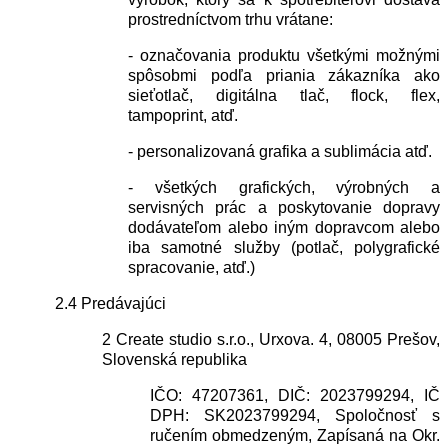
prostredníctvom trhu vrátane:
- označovania produktu všetkými možnými
spôsobmi podľa priania zákazníka ako
sieťotlač, digitálna tlač, flock, flex,
tampoprint, atď.
- personalizovaná grafika a sublimácia atď.
- všetkých grafických, výrobných a
servisných prác a poskytovanie dopravy
dodávateľom alebo iným dopravcom alebo
iba samotné služby (potlač, polygrafické
spracovanie, atď.)
2.4 Predávajúci
2 Create studio s.r.o., Urxova. 4, 08005 Prešov,
Slovenská republika
IČO
: 47207361,
DIČ
: 2023799294, IČ
DPH
: SK2023799294, Spoločnosť s
ručením obmedzeným, Zapísaná na Okr.