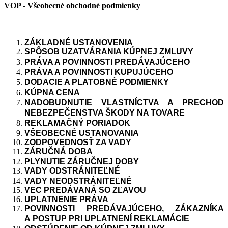
VOP - Všeobecné obchodné podmienky
ZÁ
KLADN
É
USTANOVENIA
SPÔ
SOB
UZATV
Á
RANIA
KÚ
PNEJ
ZMLUVY
PRÁVA A
POVINNOSTI
PRED
Á
VAJ
Ú
CEHO
PRÁVA A
POVINNOSTI
KUPUJ
Ú
CEHO
DODACIE
A
PLATOBN
É
PODMIENKY
KÚ
PNA
CENA
NADOBUDNUTIE
VLASTN
Í
CTVA
A
PRECHOD
NEBEZPEČENSTVA
Š
KODY
NA
TOVARE
REKLAMAČN
Ý
PORIADOK
VŠ
EOBECN
É
USTANOVANIA
ZODPOVEDNOSŤ
ZA
VADY
ZÁ
RUČN
Á
DOBA
PLYNUTIE
ZÁ
RUČNEJ
DOBY
VADY
ODSTR
Á
NITEĽN
É
VADY
NEODSTR
Á
NITEĽN
É
VEC
PRED
Á
VAN
Á SO
ZĽAVOU
UPLATNENIE
PRÁVA
POVINNOSTI
PRED
Á
VAJ
Ú
CEHO
, ZÁ
KAZN
ÍKA
A
POSTUP
PRI
UPLATNEN
Í
REKLAM
Á
CIE