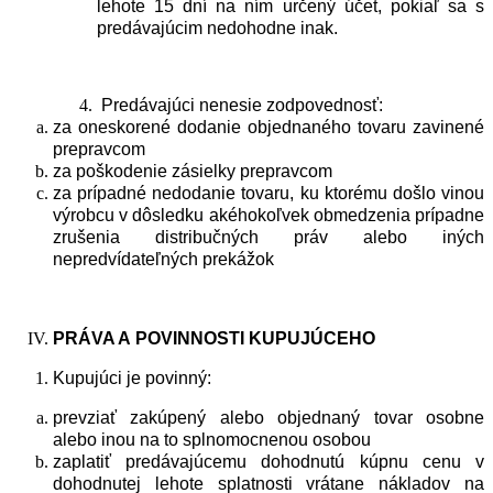
lehote 15 dní na ním určený účet, pokiaľ sa s
predávajúcim nedohodne inak.
Predávajúci nenesie zodpovednosť:
za oneskorené dodanie objednaného tovaru zavinené
prepravcom
za poškodenie zásielky prepravcom
za prípadné nedodanie tovaru, ku ktorému došlo vinou
výrobcu v dôsledku akéhokoľvek obmedzenia prípadne
zrušenia distribučných práv alebo iných
nepredvídateľných prekážok
PRÁVA A
POVINNOSTI
KUPUJ
Ú
CEHO
Kupujúci je povinný:
prevziať zakúpený alebo objednaný tovar osobne
alebo inou na to splnomocnenou osobou
zaplatiť predávajúcemu dohodnutú kúpnu cenu v
dohodnutej lehote splatnosti vrátane nákladov na