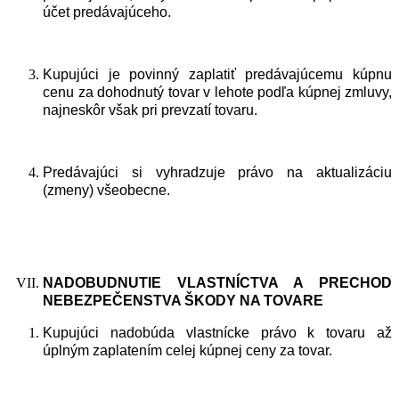
účet predávajúceho.
Kupujúci je povinný zaplatiť predávajúcemu kúpnu
cenu za dohodnutý tovar v lehote podľa kúpnej zmluvy,
najneskôr však pri prevzatí tovaru.
Predávajúci si vyhradzuje právo na aktualizáciu
(zmeny) všeobecne.
NADOBUDNUTIE
VLASTN
Í
CTVA
A
PRECHOD
NEBEZPEČENSTVA
Š
KODY
NA
TOVARE
Kupujúci nadobúda vlastnícke právo k tovaru až
úplným zaplatením celej kúpnej ceny za tovar.