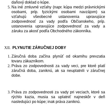
daňový doklad o kúpe.
Na iné zmluvné vzťahy (napr. kúpa medzi právnickými
osobami, príp. fyzickými osobami navzájom) sa
vzťahujú všeobecné ustanovenia upravujúce
zodpovednosť za vady podľa Občianskeho, príp.
ustanovenia upravujúce zodpovednosť za vady a
záruku za akosť podľa Obchodného zákonníka.
PLYNUTIE
ZÁ
RUČNEJ
DOBY
Záručná doba začína plynúť od okamihu prevzatia
tovaru zákazníkom.
Práva zo zodpovednosti za vady veci, pre ktoré platí
záručná doba, zaniknú, ak sa neuplatnili v záručnej
dobe.
Práva zo zodpovednosti za vady pri veciach, ktoré sa
rýchlo kazia, musia sa uplatniť najneskôr v deň
nasledujúci po kúpe; inak práva zaniknú.