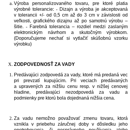
Výroba personalizovaného tovaru, pre ktoré platia
výrobné tolerancie:
-
Dizajn a výroba je akceptovaná
v tolerancii +/- od 0,5 cm až do 3 cm v závislosti od
veľkosti, grafického dizajnu až po samotnú výrobu –
šitie.
-
Farebná tolerancia – rozdiel medzi zaslaným
elektronickým návrhom a skutočným výrobkom.
(Doporučujeme nechať si vytlačiť skúšobnú vzorku
výrobku)
ZODPOVEDNOSŤ
ZA
VADY
Predávajúci zodpovedá za vady, ktoré má predaná vec
pri prevzatí kupujúcim. Pri veciach predávaných
a upravených za nižšiu cenu resp. v nižšej cenovej
hladine, predávajúci nezodpovedá za vadu a
podmienky pre ktorú bola dojednaná nižšia cena.
Za vadu nemožno považovať zmenu tovaru, ktorá
vznikla v priebehu záručnej doby v dôsledku jeho
opotrebovania, či nesprávneho používania alebo